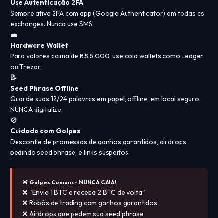
Use Autenticação 2FA
Sempre ative 2FA com app (Google Authenticator) em todas as
exchanges. Nunca use SMS.
💼
Hardware Wallet
Para valores acima de R$ 5.000, use cold wallets como Ledger
ou Trezor.
📝
Seed Phrase Offline
Guarde suas 12/24 palavras em papel, offline, em local seguro.
NUNCA digitalize.
🚫
Cuidado com Golpes
Desconfie de promessas de ganhos garantidos, airdrops
pedindo seed phrase, e links suspeitos.
🚨 Golpes Comuns - NUNCA CAIA!
❌ "Envie 1 BTC e receba 2 BTC de volta"
❌ Robôs de trading com ganhos garantidos
❌ Airdrops que pedem sua seed phrase